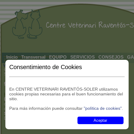
_______
Inicio
Transversal
EQUIPO
SERVICIOS
CONSEJOS
GA
DONDE ESTAMOS
Volver.
Consentimiento de Cookies
c/ Didac Priu, 29
Sant Boi de Llobregat (Barcelona)
93.630.59.46
En CENTRE VETERINARI RAVENTÓS-SOLER utilizamos
cookies propias necesarias para el buen funcionamiento del
HORARIO CONSULTAS
sitio.
De Lunes a Viernes:
de 10h a 13h
Para más información puede consultar
"política de cookies"
.
de 17h a 20h
Sábados:
De 10
h a 13h
Aceptar
CON CITA PREVIA
________